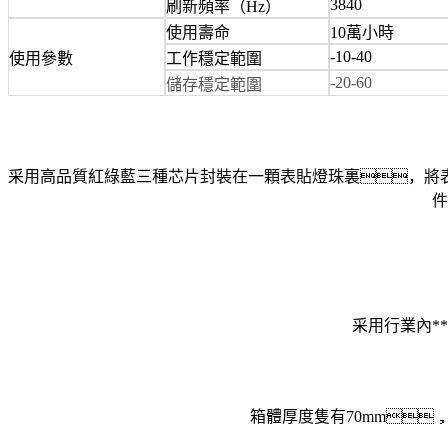
3840
刷新頻率（Hz）
使用壽命
10萬小時
-10-40
使用參數
工作穩定範圍
-20-60
儲存穩定範圍
采用高品質紅綠藍三種芯片封裝在一顆表貼燈珠裏，將
件
采用行業內*
箱體厚度隻有70mm