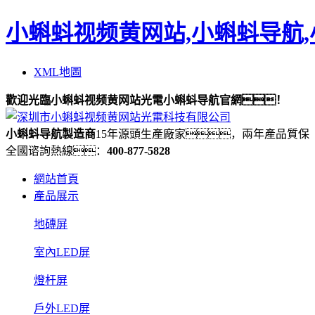
小蝌蚪视频黄网站,小蝌蚪导航,
XML地圖
歡迎光臨小蝌蚪视频黄网站光電小蝌蚪导航官網！
小蝌蚪导航製造商
15年源頭生產廠家，兩年產品質保
全國谘詢熱線：
400-877-5828
網站首頁
產品展示
地磚屏
室內LED屏
燈杆屏
戶外LED屏