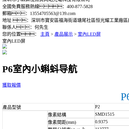
全國免費服務熱線：400-877-5828
郵箱：13554705563@139.com
地址 ：深圳市寶安區福海街道塘尾社區恒光耀工業廠區
聯係人：何先生
您的位置：
主頁
>
產品展示
>
室內LED屏
室內LED屏
P6室內小蝌蚪导航
獲取報價
P2
產品型號
SMD1515
像素結構
0.9375
像素間距(mm)