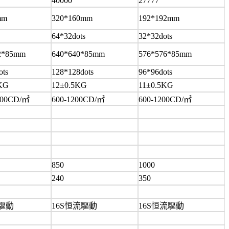
40000
27777
mm
320*160mm
192*192mm
64*32dots
32*32dots
*85mm
640*640*85mm
576*576*85mm
ots
128*128dots
96*96dots
5KG
12±0.5KG
11±0.5KG
0CD/㎡
600-1200CD/㎡
600-1200CD/㎡
850
1000
240
350
流驅動
16S恒流驅動
16S恒流驅動