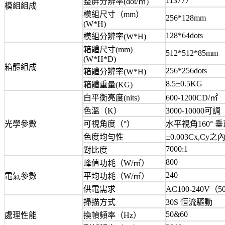
113777
整屏分辨率(dot/㎡)
模組組成
模組尺寸（mm）
256*128mm
(W*H)
128*64dots
模組分辨率(W*H)
箱體尺寸(mm)
512*512*8
(W*H*D)
箱體組成
256*256dots
箱體分辨率(W*H)
8.5±0.
箱體重量(KG)
白平衡亮度(nits)
600-1200C
色溫（K）
3000-10000可調
光學參數
可視角度（°）
水平視角160° 垂
色度均勻性
±0.003Cx,Cy之
7000:1
對比度
800
峰值功耗（W/㎡）
240
電氣參數
平均功耗（W/㎡）
供電需求
AC100-240V（5
掃描方式
30S 恒流驅動
50&60
處理性能
換幀頻率（Hz）