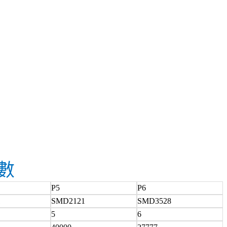
數
P5
P6
1
SMD2121
SMD3528
5
6