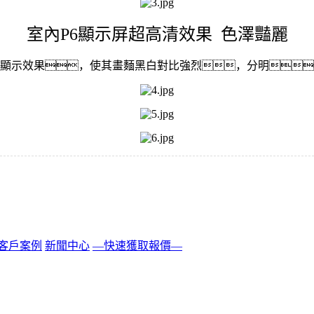
室內P6顯示屏超高清效果 色澤豔麗
顯示效果，使其畫麵黑白對比強烈，分明
客戶案例
新聞中心
—快速獲取報價—