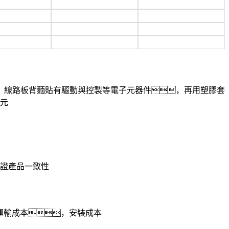
，線路板背麵貼有驅動與控製等電子元器件，再用塑膠套
元
保證產品一致性
省運輸成本，安裝成本