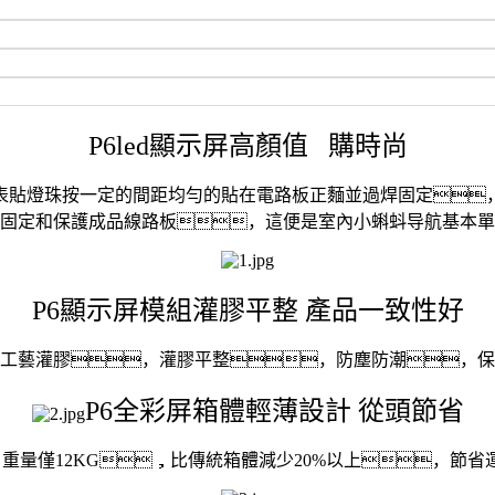
P6led顯示屏高顏值 購時尚
表貼燈珠按一定的間距均勻的貼在電路板正麵並過焊固定
固定和保護成品線路板，這便是室內小蝌蚪导航基本單
P6顯示屏模組灌膠平整 產品一致性好
*工藝灌膠，灌膠平整，防塵防潮，
P6全彩屏箱體輕薄設計 從頭節省
，重量僅12KG，比傳統箱體減少20%以上，節