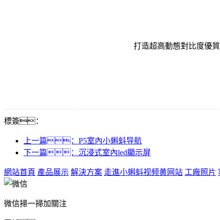
打造超高動態對比度優質
標簽：
上一篇：P5室內小蝌蚪导航
下一篇：沉浸式室內led顯示屏
網站首頁
產品展示
解決方案
走進小蝌蚪视频黄网站
工廠照片
微信掃一掃加關注