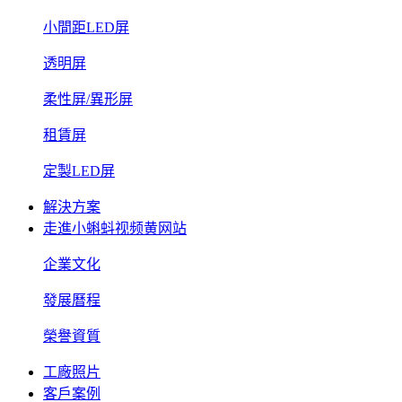
小間距LED屏
透明屏
柔性屏/異形屏
租賃屏
定製LED屏
解決方案
走進小蝌蚪视频黄网站
企業文化
發展曆程
榮譽資質
工廠照片
客戶案例