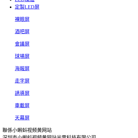
定製LED屏
裸眼屏
酒吧屏
會議屏
球場屏
海報屏
走字屏
誘導屏
車載屏
天幕屏
聯係小蝌蚪视频黄网站
深圳市小蝌蚪视频黄网站光電科技有限公司