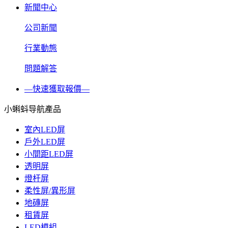
新聞中心
公司新聞
行業動態
問題解答
—快速獲取報價—
小蝌蚪导航產品
室內LED屏
戶外LED屏
小間距LED屏
透明屏
燈杆屏
柔性屏/異形屏
地磚屏
租賃屏
LED模組